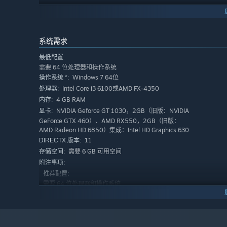
系统需求
处理“非常”的病症
最低配置:
需要 64 位处理器和操作系统
Windows 7 64位
操作系统 *:
不要以为来双点医院的都是普通病人。你会在这里会见识到
Intel Core i3 6100或AMD FX-4350
处理器:
的特效治疗设备。
4 GB RAM
内存:
NVIDIA Geforce GT 1030，2GB（旧版：NVIDIA
显卡:
你必须诊断病因、建造处理病症所需的治疗室、雇佣合适的
GeForce GTX 460）、AMD RX550，2GB（旧版：
涯的开始。也许你可以治疗一个病人，但是你能够应对流行
AMD Radeon HD 6850）集成：Intel HD Graphics 630
11
DIRECTX 版本:
克服了一种病症以后，可以研究优化的治疗方案和设备，将
需要 6 GB 可用空间
存储空间:
附注事项:
推荐配置:
需要 64 位处理器和操作系统
Windows 10 64位
操作系统:
Intel Core i5 6600或AMD Ryzen 1600x
处理器:
8 GB RAM
内存: