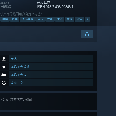
完美世界
运营商:
ISBN 978-7-498-09848-1
出版物号:
该产品的热门用户自定义标签：
模拟
管理
医疗模拟
建造
欢乐
单人
策略
沙盒
+
单人
蒸汽平台成就
蒸汽平台云
家庭共享
包括 61 项蒸汽平台成就
查看
所有 61 项