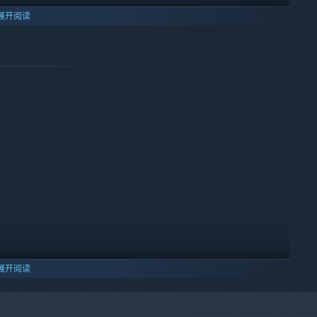
展开阅读
各种各样罕见的病症。从光头症到立体症，每一种病症都需要专用
员工、并做好一切准备，因为成功治疗一种疾病只是你整个医疗生
锅病大爆发吗？
医院打造成一座永不沉没的医疗航母。
展开阅读