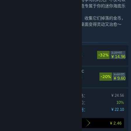
解锁更多鱼种、丰富你的鱼缸生态，还能打造专属于你的迷你海底乐
园。
鱼儿们会在水中自在游动、也可以与你互动，收集它们掉落的金币，
积累资源，一步步扩充你的水族馆，让整个桌面变得灵动又治愈～
此捆绑包中包含的物品
动物栏：桌面牧场
¥ 22.00
-32%
休闲，独立，模拟
¥ 14.96
动物栏：蔚蓝牧场 DLC
¥ 12.00
-20%
休闲，独立，模拟
¥ 9.60
单独产品购买价格：
¥ 24.56
捆绑包折扣：
10%
您的费用：
¥ 22.10
¥ 2.46
打包购买为您节省的金额