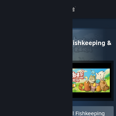
登录
商店
关于
所有产品
> 捆绑包详情
Tiny Aquarium: Social Fishkeeping &
Tiny Pasture
客服
查看桌面版网站
购买 Tiny Aquarium: Social Fishkeeping