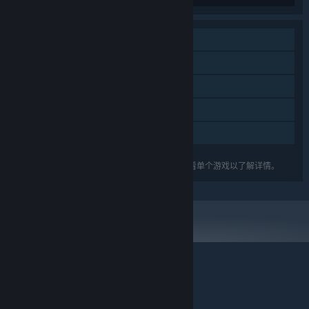
单人
DLC
蒸汽平台成就
蒸汽平台云
家庭共享
关于蒸汽平台
|
退款政策
|
软件许可服务协议
|
列出的功能可能并不支持礼包中的所有游戏。查看单个游戏以了解详情。
个人信息保护政策
|
个人信息出境告知书
|
不良内容举报投诉
|
侵权投诉
|
家长监护
微博
微信
© 2026 Valve Corporation 版权所有，完美世界已获授权。
所有商标均属于其在美国或其他国家的拥有者。
© 完美世界征奇(上海)多媒体科技有限公司 版权所有。
增值电信业务经营许可证沪B2-20180406