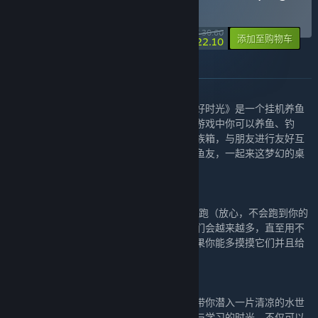
& Tiny Pasture
捆绑包
(?)
-28%
¥ 30.60
-10%
添加至购物车
¥ 22.10
关于此捆绑包
关于《全球鱼友俱乐部：放置好时光》
养鱼同好交流会！《全球鱼友俱乐部：放置好时光》是一个挂机养鱼
模拟器，即使你下线了鱼也在不断成长。在游戏中你可以养鱼、钓
鱼、卖鱼、装饰鱼缸，还可以参观朋友的水族箱，与朋友进行友好互
动，还可以与朋友一起出海捕鱼！呼唤所有鱼友，一起来这梦幻的桌
面鱼缸世界。
关于《动物栏：桌面牧场》
这是一群在你工作/学习时睡觉、挠痒痒、乱跑（放心，不会跑到你的
工作区域）的小动物。假如你善于经营，它们会越来越多，直至用不
同种类与花色霸占你的屏幕底部。当然，如果你能多摸摸它们并且给
它们喂点吃的，那就更好了。
关于《动物栏：桌面牧场》DLC
夏日炎炎，桌面牧场将变身为桌面水族馆，带你潜入一片清凉的水世
界！可爱的鱼儿们将陪伴你度过每一个工作与学习的时光。不仅可以