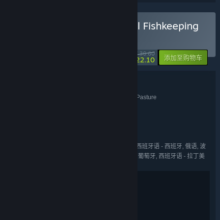
购买 Tiny Aquarium: Social Fishkeeping
& Tiny Pasture
捆绑包
(?)
-28%
¥ 30.60
-10%
添加至购物车
¥ 22.10
捆绑包详情
Tiny Aquarium: Social Fishkeeping & Tiny Pasture
名称:
休闲
独立
模拟
,
,
类型:
CaveLiquid
开发者:
石家庄友曼网络科技有限公司
发行商:
Gamersky Games
系列:
英语, 日语, 简体中文, 繁体中文, 法语, 德语, 西班牙语 - 西班牙, 俄语, 波
语言:
兰语, 葡萄牙语 - 巴西, 韩语, 土耳其语, 葡萄牙语 - 葡萄牙, 西班牙语 - 拉丁美
洲