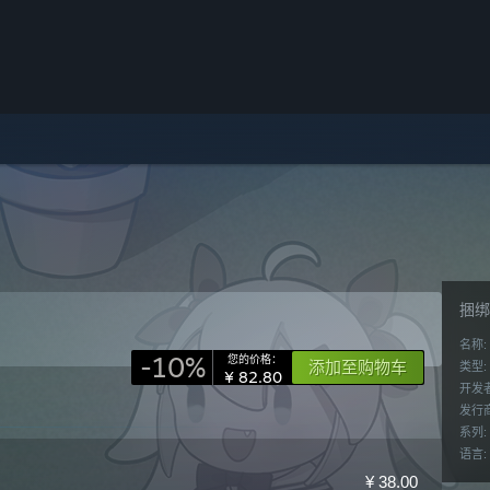
捆绑
名称:
-10%
您的价格：
添加至购物车
类型:
¥ 82.80
开发者
发行商
系列:
语言:
¥ 38.00