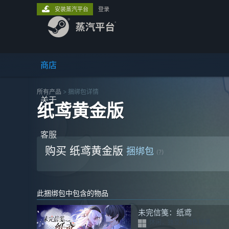
安装蒸汽平台
登录
商店
所有产品
> 捆绑包详情
关于
纸鸢黄金版
客服
购买 纸鸢黄金版
捆绑包
(?)
此捆绑包中包含的物品
未完信䇳：纸鸢
休闲，独立，角色扮演