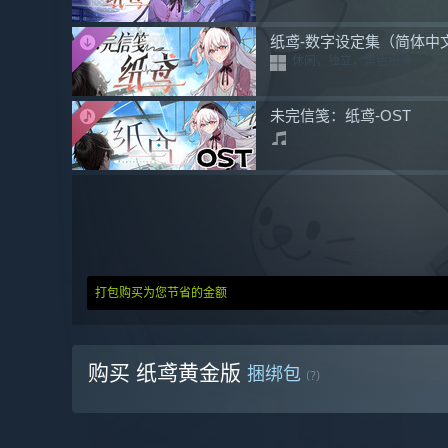
纸鸢-数字设定集（简体中
休闲，独立，角色扮演
未完信笺：纸鸢-OST
打包购买为您节省的金额
购买 纸鸢黄金版
捆绑包
(?)