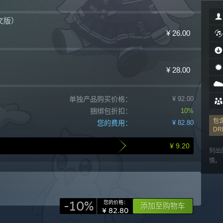
文版）
¥ 26.00
¥ 28.00
单独产品购买价格：
¥ 92.00
捆绑包折扣：
10%
包
您的费用：
¥ 82.80
DR
¥ 9.20
列出
情。
-10%
您的价格：
添加至购物车
¥ 82.80