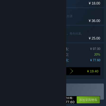
¥ 18.00
大菠萝马戏团
冒险，独立，角色扮演
¥ 36.00
雨城
冒险，休闲，独立，角色扮演，
¥ 25.00
策略
单独产品购买价格：
¥ 97.00
捆绑包折扣：
20%
您的费用：
¥ 77.60
¥ 19.40
打包购买为您节省的金额
购买 异界冒险合辑
捆绑包
(?)
-20%
您的价格：
添加至购物车
¥ 77.60