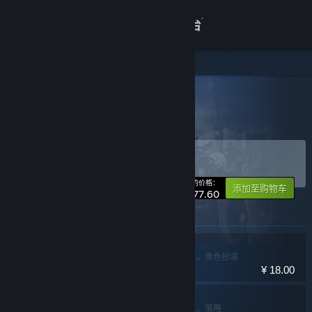
登录
商店
关于
所有产品
> 捆绑包详情
异界冒险合辑
客服
购买 异界冒险合辑
捆绑包
(?)
查看桌面版网站
-20%
您的价格：
添加至购物车
¥ 77.60
此捆绑包中包含的物品
怪物之家
冒险，休闲，独立，角色扮演
¥ 18.00
怪物之家2：勋章
冒险，休闲，独立，策略