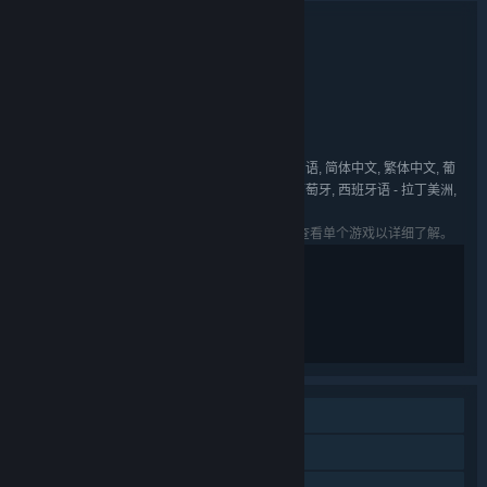
捆绑包详情
异界冒险合辑
名称:
冒险
休闲
独立
角色扮演
策略
,
,
,
,
类型:
Cotton Game
big pineapple
,
开发者:
上海胖布丁网络科技有限公司
发行商:
Cotton Game
系列:
英语, 法语, 德语, 西班牙语 - 西班牙, 俄语, 日语, 简体中文, 繁体中文, 葡
语言:
萄牙语 - 巴西, 韩语, 乌克兰语, 泰语, 葡萄牙语 - 葡萄牙, 西班牙语 - 拉丁美洲,
阿拉伯语
列出的语言可能并非对所有礼包中的游戏可用。查看单个游戏以详细了解。
单人
蒸汽平台成就