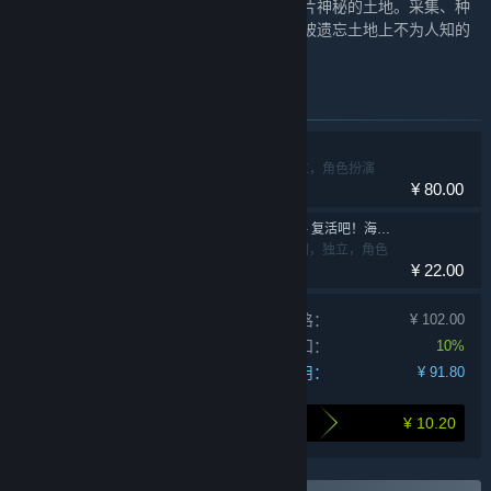
下，从零开始建造您梦想中的农场，探索这片神秘的土地。采集、种
植、建造，对抗未知的威胁，同时揭开这片被遗忘土地上不为人知的
故事！
此捆绑包中包含的物品
风来之国
动作，冒险，独立，角色扮演
¥ 80.00
风来之国 (Eastward) - 复活吧！海鸥镇
动作，冒险，休闲，独立，角色
¥ 22.00
扮演，模拟
单独产品购买价格：
¥ 102.00
捆绑包折扣：
10%
您的费用：
¥ 91.80
¥ 10.20
打包购买为您节省的金额