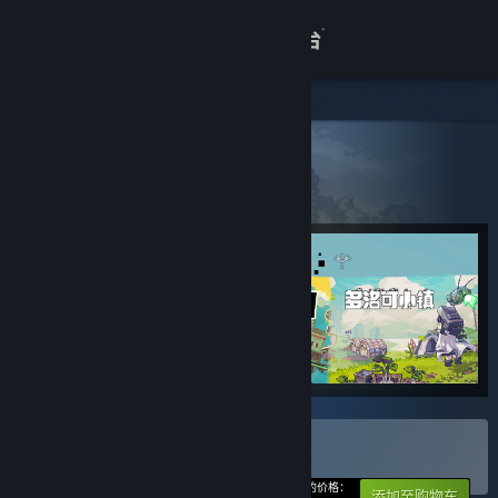
登录
商店
关于
所有产品
> 捆绑包详情
像素幻境
客服
查看桌面版网站
购买 像素幻境
捆绑包
(?)
-10%
您的价格：
添加至购物车