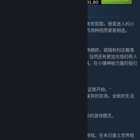
¥ 91.80
关于此捆绑包
两款精心雕琢的像素世界，因其凋敝破败的末世氛围，惬意迷人的小
镇风光，形色各异的镇民故事和休闲放松的农场种田而紧密相连。
风来之国
欢迎来到风来之国！巨大危机过后，世界不再拥挤，城镇和村庄散落
在“大铁道”的沿线；奇异的生物在各处出没；当然还有更加古怪的奇人
异士。那么，挥舞起约翰那久经“烤验”的煎锅，在小珊神秘力量的指引
下，开始一场深入未知的冒险吧！
风来之国 - 复活吧！海鸥镇
“约翰和珊买下了废弃的农场，全新的生活在这里开始。”
这是风来之国的平行时空。约翰和珊买下了废弃的农场。全新的生活
在这里开始。
《风来之国》的大型DLC，全新的故事，全新的游戏模式。
多洛可小镇
多洛可小镇是一款横板像素风休闲模拟经营游戏。在末日废土世界观