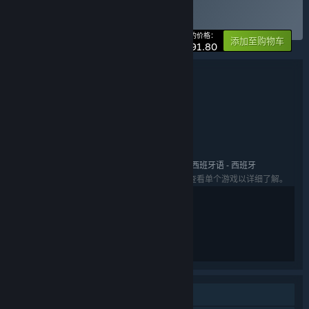
购买 像素幻境
捆绑包
(?)
-10%
您的价格：
添加至购物车
¥ 91.80
捆绑包详情
像素幻境
名称:
动作
冒险
独立
角色扮演
休闲
模拟
,
,
,
,
,
类型:
Pixpil
开发者:
心动
发行商:
Chucklefish
Eastward
,
系列:
英语, 简体中文, 繁体中文, 日语, 法语, 德语, 西班牙语 - 西班牙
语言:
列出的语言可能并非对所有礼包中的游戏可用。查看单个游戏以详细了解。
本游戏适用于12周岁及以上的用户
单人