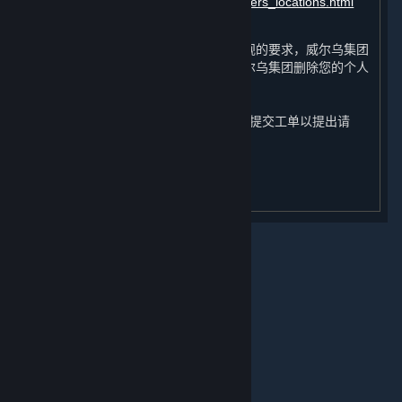
https://about.steamchina.com/datacenters_locations.html
依照处理目的之实现或根据相关法律法规的要求，威尔乌集团
将删除您的个人信息，您也有权要求威尔乌集团删除您的个人
信息。您可通过蒸汽平台客服
（
https://help.steamchina.com/zh-
cn/wizard/HelpAccountDataQuestion
）提交工单以提出请
求、行使与您的个人信息相关的权利。
关于蒸汽平台
更新日期：2024年 6 月 12 日
|
退款政策
|
软件许可服务协议
|
个人信息保护政策
|
个人信息出境告知书
|
不良内容举报投诉
|
侵权投诉
|
家长监护
微博
微信
© 2026 Valve Corporation 版权所有，完美世界已获授权。
所有商标均属于其在美国或其他国家的拥有者。
© 完美世界征奇(上海)多媒体科技有限公司 版权所有。
增值电信业务经营许可证沪B2-20180406