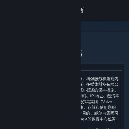
登录
商店
关于
主页
个人信息出境告知书
客服
查看桌面版网站
为了向您提供统一的游戏体验和运维服务，增强服务和游戏内
容的安全性，我们（完美世界征奇（上海）多媒体科技有限公
司）在根据《蒸汽平台个人信息保护政策》概述的保护措施，
将您的个人信息（电子邮件地址、手机号码、IP 地址、蒸汽平
台用户帐户余额、年龄段）跨境传输至威尔乌集团（Valve
Corporation）后，将委托威尔乌集团收集、存储和使用您的
个人信息。为防止欺诈而进行人机验证之目的，威尔乌集团可
能会将您的 IP 地址提供给 Google，Google的数据中心位置
如下：