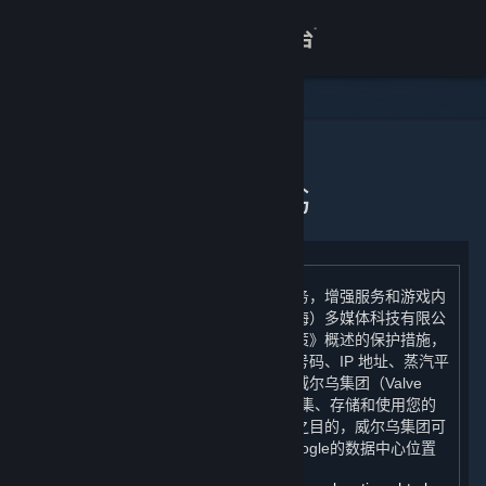
登录
商店
关于
主页
个人信息出境告知书
客服
查看桌面版网站
为了向您提供统一的游戏体验和运维服务，增强服务和游戏内
容的安全性，我们（完美世界征奇（上海）多媒体科技有限公
司）在根据《蒸汽平台个人信息保护政策》概述的保护措施，
将您的个人信息（电子邮件地址、手机号码、IP 地址、蒸汽平
台用户帐户余额、年龄段）跨境传输至威尔乌集团（Valve
Corporation）后，将委托威尔乌集团收集、存储和使用您的
个人信息。为防止欺诈而进行人机验证之目的，威尔乌集团可
能会将您的 IP 地址提供给 Google，Google的数据中心位置
如下：