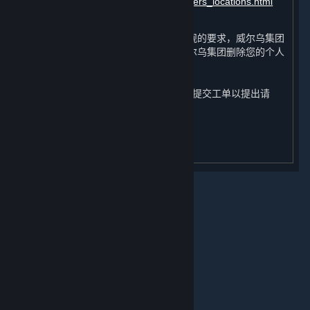
https://about.steamchina.com/datacenters_locations.html
依照处理目的之实现或根据相关法律法规的要求，威尔乌集团
将删除您的个人信息，您也有权要求威尔乌集团删除您的个人
信息。您可通过蒸汽平台客服
（
https://help.steamchina.com/zh-
cn/wizard/HelpAccountDataQuestion
）提交工单以提出请
求、行使与您的个人信息相关的权利。
关于蒸汽平台
更新日期：2024年 6 月 12 日
|
退款政策
|
软件许可服务协议
|
个人信息保护政策
|
个人信息出境告知书
|
不良内容举报投诉
|
侵权投诉
|
家长监护
微博
微信
© 2026 Valve Corporation 版权所有，完美世界已获授权。
所有商标均属于其在美国或其他国家的拥有者。
© 完美世界征奇(上海)多媒体科技有限公司 版权所有。
增值电信业务经营许可证沪B2-20180406