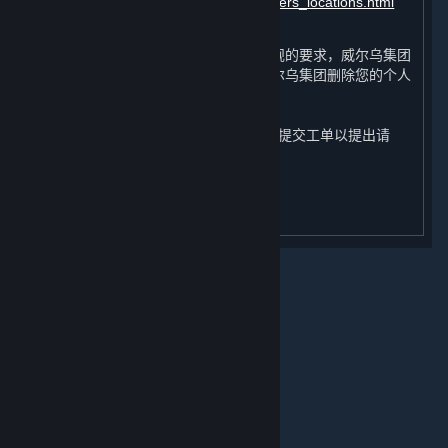
https://about.steamchina.com/datacenters_locations.html
依照处理目的之实现或根据相关法律法规的要求，威尔乌集团
将删除您的个人信息，您也有权要求威尔乌集团删除您的个人
信息。您可通过蒸汽平台客服
（
https://help.steamchina.com/zh-
cn/wizard/HelpAccountDataQuestion
）提交工单以提出请
求、行使与您的个人信息相关的权利。
关于蒸汽平台
更新日期：2024年 6 月 12 日
|
退款政策
|
软件许可服务协议
|
个人信息保护政策
|
个人信息出境告知书
|
不良内容举报投诉
|
侵权投诉
|
家长监护
微博
微信
© 2026 Valve Corporation 版权所有，完美世界已获授权。
所有商标均属于其在美国或其他国家的拥有者。
© 完美世界征奇(上海)多媒体科技有限公司 版权所有。
增值电信业务经营许可证沪B2-20180406