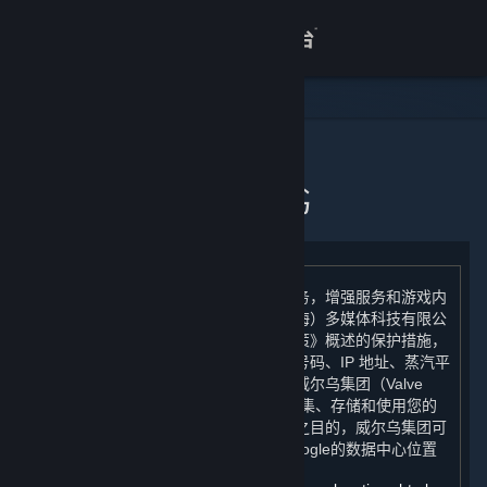
登录
商店
关于
主页
个人信息出境告知书
客服
查看桌面版网站
为了向您提供统一的游戏体验和运维服务，增强服务和游戏内
容的安全性，我们（完美世界征奇（上海）多媒体科技有限公
司）在根据《蒸汽平台个人信息保护政策》概述的保护措施，
将您的个人信息（电子邮件地址、手机号码、IP 地址、蒸汽平
台用户帐户余额、年龄段）跨境传输至威尔乌集团（Valve
Corporation）后，将委托威尔乌集团收集、存储和使用您的
个人信息。为防止欺诈而进行人机验证之目的，威尔乌集团可
能会将您的 IP 地址提供给 Google，Google的数据中心位置
如下：