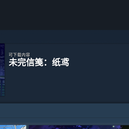
可下载内容
未完信䇳：纸鸢