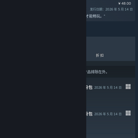
¥ 48.00
发行日期：2026 年 5 月 14 日
“此内容需要在 Steam 上拥有基础游戏 绝地鸭卫 才能畅玩。”
热销商品
新品
即将推出
折扣
结果可能会根据您的
内容或语言偏好设置
将某些产品排除在外。
绝地鸭卫 - 史诗装扮包
2026 年 5 月 14 日
¥ 28.00
关于蒸汽平台
|
退款政策
|
软件许可服务协议
|
个人信息保护政策
|
个人信息出境告知书
|
绝地鸭卫 - 传奇装扮包
不良内容举报投诉
|
侵权投诉
|
家长监护
2026 年 5 月 14 日
微博
微信
¥ 48.00