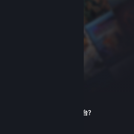
首次使用蒸汽平台？
关于蒸汽平台
|
退款政策
|
软件许可服务协议
|
个人信息保护政策
|
个人信息出境告知书
|
创建帐户
不良内容举报投诉
|
侵权投诉
|
家长监护