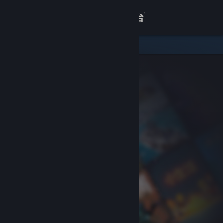
登录
商店
关于
客服
查看桌面版网站