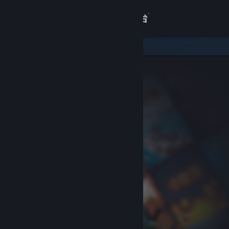
登录
商店
关于
客服
查看桌面版网站