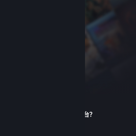
首次使用蒸汽平台？
关于蒸汽平台
|
退款政策
|
软件许可服务协议
|
个人信息保护政策
|
个人信息出境告知书
|
创建帐户
不良内容举报投诉
|
侵权投诉
|
家长监护