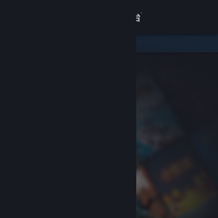
登录
商店
关于
客服
查看桌面版网站