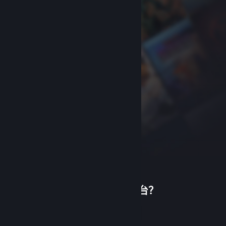
首次使用蒸汽平台？
关于蒸汽平台
|
退款政策
|
软件许可服务协议
|
个人信息保护政策
|
个人信息出境告知书
|
创建帐户
不良内容举报投诉
|
侵权投诉
|
家长监护