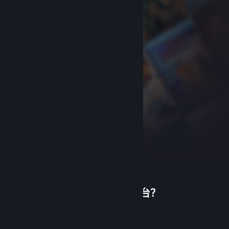
首次使用蒸汽平台？
关于蒸汽平台
|
退款政策
|
软件许可服务协议
|
个人信息保护政策
|
个人信息出境告知书
|
创建帐户
不良内容举报投诉
|
侵权投诉
|
家长监护