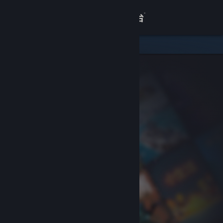
登录
商店
关于
客服
查看桌面版网站