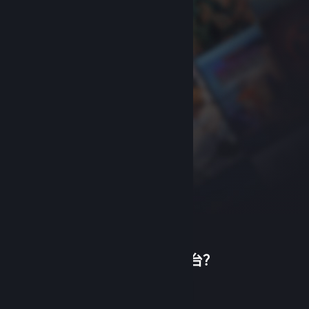
首次使用蒸汽平台？
关于蒸汽平台
|
退款政策
|
软件许可服务协议
|
个人信息保护政策
|
个人信息出境告知书
|
创建帐户
不良内容举报投诉
|
侵权投诉
|
家长监护