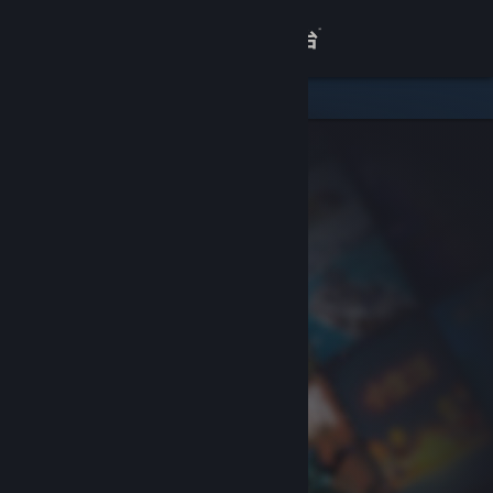
登录
商店
关于
客服
查看桌面版网站