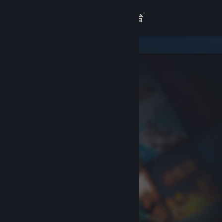
登录
商店
关于
客服
查看桌面版网站