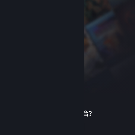
首次使用蒸汽平台？
关于蒸汽平台
|
退款政策
|
软件许可服务协议
|
个人信息保护政策
|
个人信息出境告知书
|
创建帐户
不良内容举报投诉
|
侵权投诉
|
家长监护