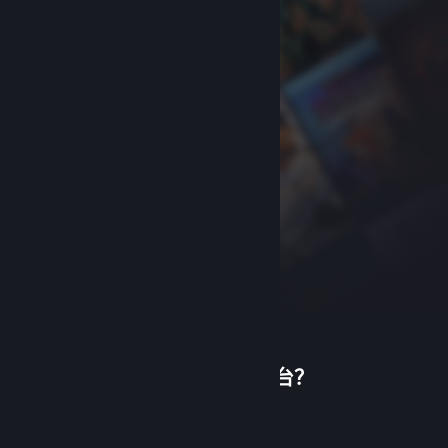
首次使用蒸汽平台？
关于蒸汽平台
|
退款政策
|
软件许可服务协议
|
个人信息保护政策
|
个人信息出境告知书
|
创建帐户
不良内容举报投诉
|
侵权投诉
|
家长监护