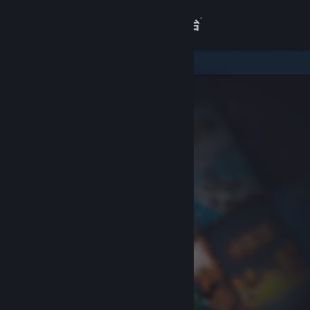
登录
商店
关于
客服
查看桌面版网站