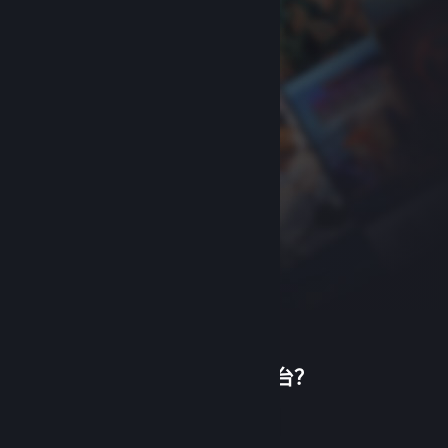
首次使用蒸汽平台？
关于蒸汽平台
|
退款政策
|
软件许可服务协议
|
个人信息保护政策
|
个人信息出境告知书
|
创建帐户
不良内容举报投诉
|
侵权投诉
|
家长监护