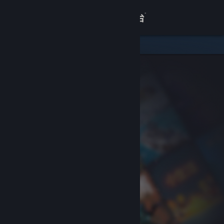
登录
商店
关于
客服
查看桌面版网站