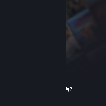
首次使用蒸汽平台？
关于蒸汽平台
|
退款政策
|
软件许可服务协议
|
个人信息保护政策
|
个人信息出境告知书
|
创建帐户
不良内容举报投诉
|
侵权投诉
|
家长监护