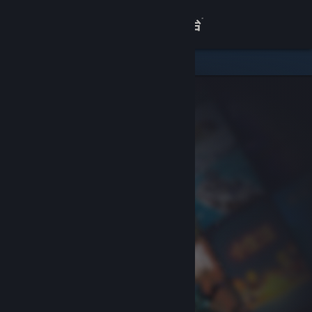
登录
商店
关于
客服
查看桌面版网站