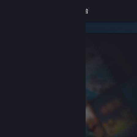
登录
商店
关于
客服
查看桌面版网站