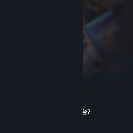
首次使用蒸汽平台？
关于蒸汽平台
|
退款政策
|
软件许可服务协议
|
个人信息保护政策
|
个人信息出境告知书
|
创建帐户
不良内容举报投诉
|
侵权投诉
|
家长监护