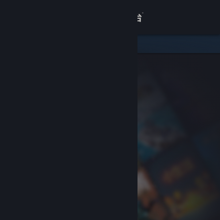
登录
商店
关于
客服
查看桌面版网站