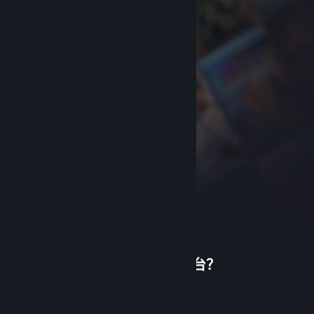
首次使用蒸汽平台？
关于蒸汽平台
|
退款政策
|
软件许可服务协议
|
个人信息保护政策
|
个人信息出境告知书
|
创建帐户
不良内容举报投诉
|
侵权投诉
|
家长监护