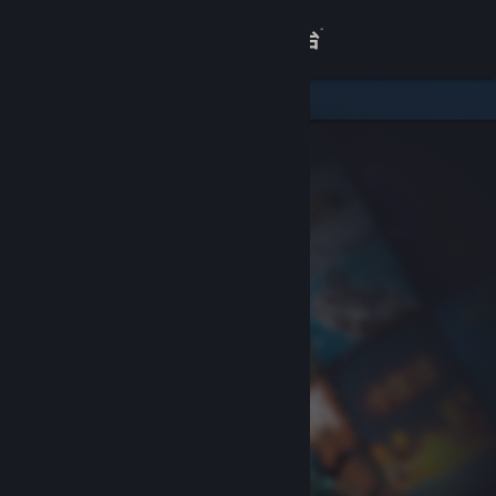
登录
商店
关于
客服
查看桌面版网站