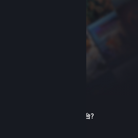
首次使用蒸汽平台？
关于蒸汽平台
|
退款政策
|
软件许可服务协议
|
个人信息保护政策
|
个人信息出境告知书
|
创建帐户
不良内容举报投诉
|
侵权投诉
|
家长监护