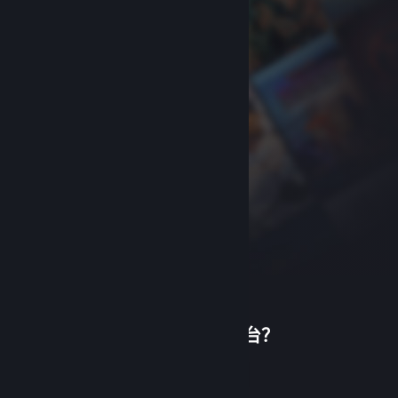
首次使用蒸汽平台？
关于蒸汽平台
|
退款政策
|
软件许可服务协议
|
个人信息保护政策
|
个人信息出境告知书
|
创建帐户
不良内容举报投诉
|
侵权投诉
|
家长监护