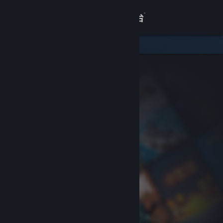
登录
商店
关于
客服
查看桌面版网站