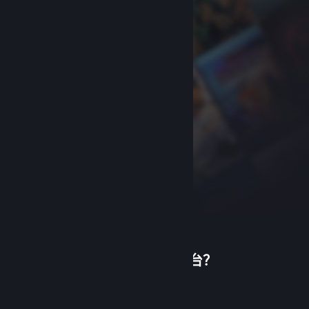
首次使用蒸汽平台？
关于蒸汽平台
|
退款政策
|
软件许可服务协议
|
个人信息保护政策
|
个人信息出境告知书
|
创建帐户
不良内容举报投诉
|
侵权投诉
|
家长监护