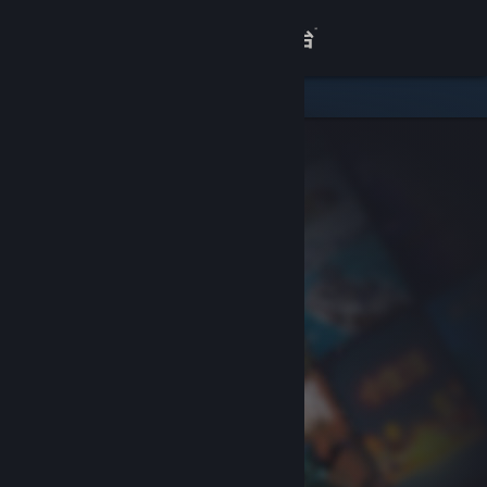
登录
商店
关于
客服
查看桌面版网站