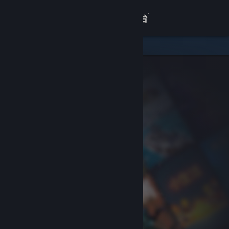
登录
商店
关于
客服
查看桌面版网站