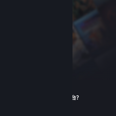
首次使用蒸汽平台？
关于蒸汽平台
|
退款政策
|
软件许可服务协议
|
个人信息保护政策
|
个人信息出境告知书
|
创建帐户
不良内容举报投诉
|
侵权投诉
|
家长监护