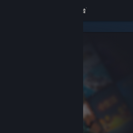
登录
商店
关于
客服
查看桌面版网站