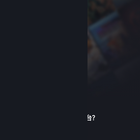
首次使用蒸汽平台？
关于蒸汽平台
|
退款政策
|
软件许可服务协议
|
个人信息保护政策
|
个人信息出境告知书
|
创建帐户
不良内容举报投诉
|
侵权投诉
|
家长监护