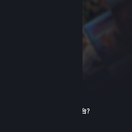
首次使用蒸汽平台？
关于蒸汽平台
|
退款政策
|
软件许可服务协议
|
个人信息保护政策
|
个人信息出境告知书
|
创建帐户
不良内容举报投诉
|
侵权投诉
|
家长监护