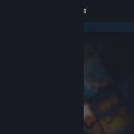
登录
商店
关于
客服
查看桌面版网站