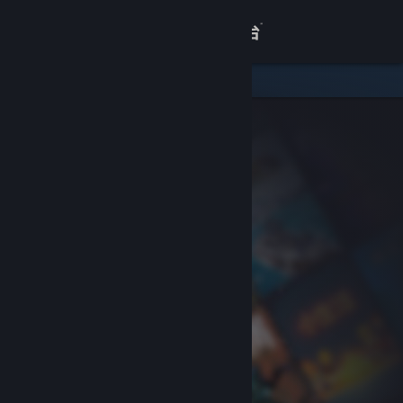
登录
商店
关于
客服
查看桌面版网站