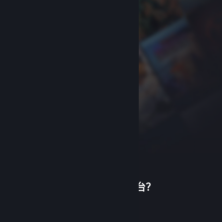
首次使用蒸汽平台？
关于蒸汽平台
|
退款政策
|
软件许可服务协议
|
个人信息保护政策
|
个人信息出境告知书
|
创建帐户
不良内容举报投诉
|
侵权投诉
|
家长监护