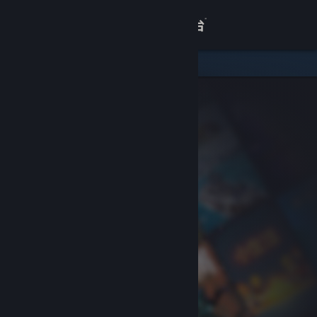
登录
商店
关于
客服
查看桌面版网站