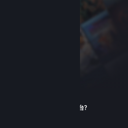
首次使用蒸汽平台？
关于蒸汽平台
|
退款政策
|
软件许可服务协议
|
个人信息保护政策
|
个人信息出境告知书
|
创建帐户
不良内容举报投诉
|
侵权投诉
|
家长监护