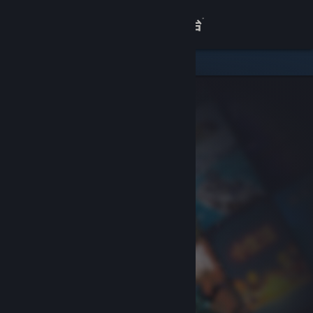
登录
商店
关于
客服
查看桌面版网站