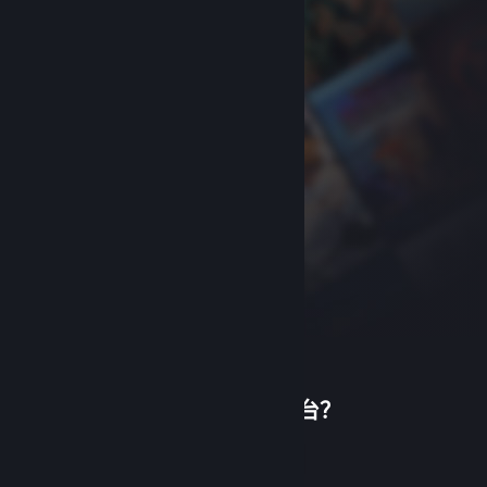
首次使用蒸汽平台？
关于蒸汽平台
|
退款政策
|
软件许可服务协议
|
个人信息保护政策
|
个人信息出境告知书
|
创建帐户
不良内容举报投诉
|
侵权投诉
|
家长监护