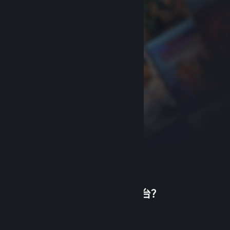
首次使用蒸汽平台？
关于蒸汽平台
|
退款政策
|
软件许可服务协议
|
个人信息保护政策
|
个人信息出境告知书
|
创建帐户
不良内容举报投诉
|
侵权投诉
|
家长监护