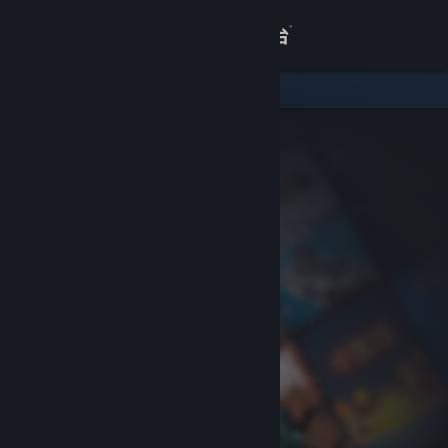
登录
商店
关于
客服
查看桌面版网站