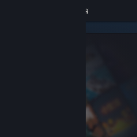
登录
商店
关于
客服
查看桌面版网站