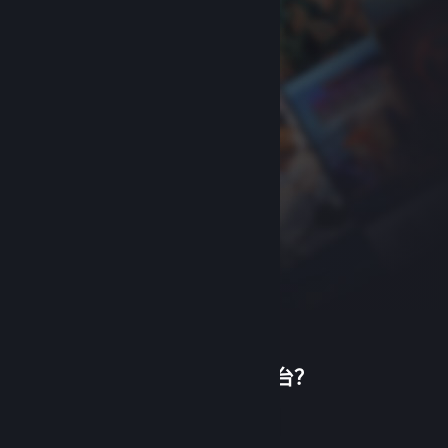
首次使用蒸汽平台？
关于蒸汽平台
|
退款政策
|
软件许可服务协议
|
个人信息保护政策
|
个人信息出境告知书
|
创建帐户
不良内容举报投诉
|
侵权投诉
|
家长监护