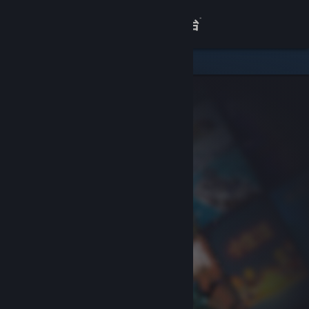
登录
商店
关于
客服
查看桌面版网站