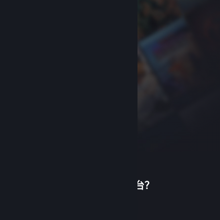
首次使用蒸汽平台？
关于蒸汽平台
|
退款政策
|
软件许可服务协议
|
个人信息保护政策
|
个人信息出境告知书
|
创建帐户
不良内容举报投诉
|
侵权投诉
|
家长监护