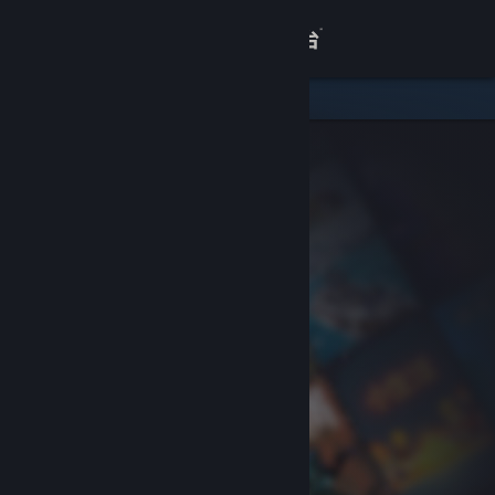
登录
商店
关于
客服
查看桌面版网站