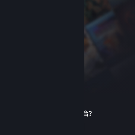
首次使用蒸汽平台？
关于蒸汽平台
|
退款政策
|
软件许可服务协议
|
个人信息保护政策
|
个人信息出境告知书
|
创建帐户
不良内容举报投诉
|
侵权投诉
|
家长监护