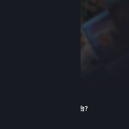
首次使用蒸汽平台？
关于蒸汽平台
|
退款政策
|
软件许可服务协议
|
个人信息保护政策
|
个人信息出境告知书
|
创建帐户
不良内容举报投诉
|
侵权投诉
|
家长监护