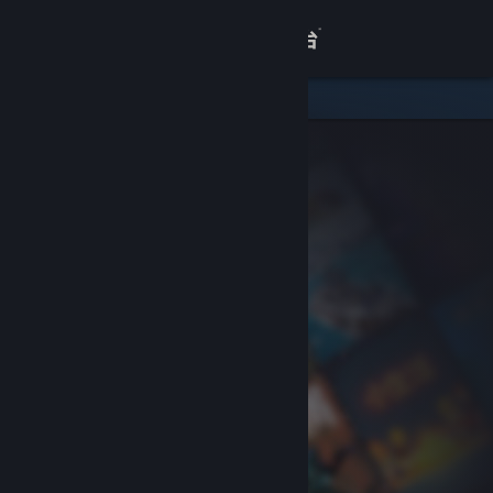
登录
商店
关于
客服
查看桌面版网站