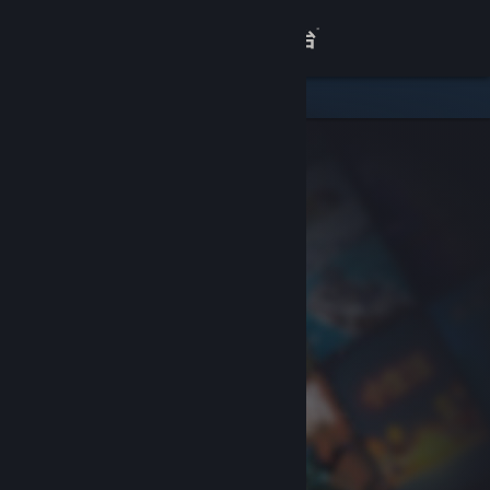
登录
商店
关于
客服
查看桌面版网站