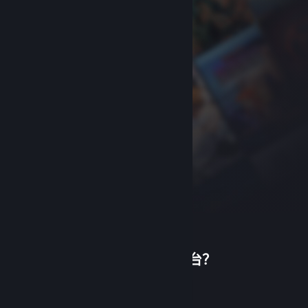
首次使用蒸汽平台？
关于蒸汽平台
|
退款政策
|
软件许可服务协议
|
个人信息保护政策
|
个人信息出境告知书
|
创建帐户
不良内容举报投诉
|
侵权投诉
|
家长监护