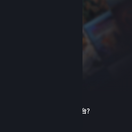
首次使用蒸汽平台？
关于蒸汽平台
|
退款政策
|
软件许可服务协议
|
个人信息保护政策
|
个人信息出境告知书
|
创建帐户
不良内容举报投诉
|
侵权投诉
|
家长监护