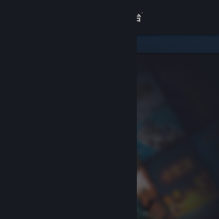
登录
商店
关于
客服
查看桌面版网站