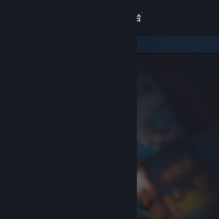
登录
商店
关于
客服
查看桌面版网站