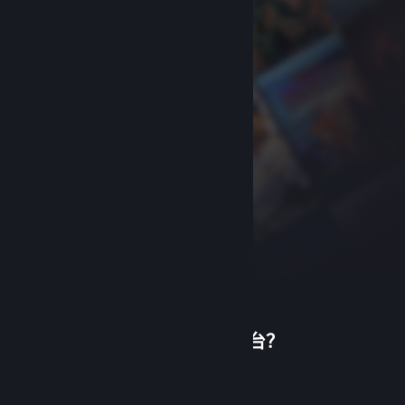
首次使用蒸汽平台？
关于蒸汽平台
|
退款政策
|
软件许可服务协议
|
个人信息保护政策
|
个人信息出境告知书
|
创建帐户
不良内容举报投诉
|
侵权投诉
|
家长监护