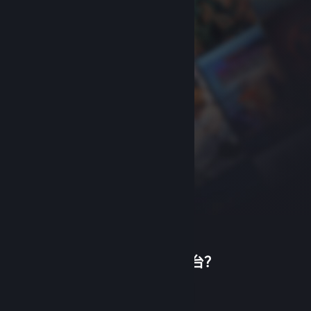
首次使用蒸汽平台？
关于蒸汽平台
|
退款政策
|
软件许可服务协议
|
个人信息保护政策
|
个人信息出境告知书
|
创建帐户
不良内容举报投诉
|
侵权投诉
|
家长监护