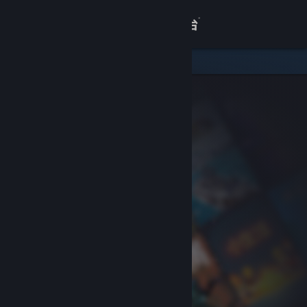
登录
商店
关于
客服
查看桌面版网站