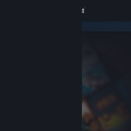
登录
商店
关于
客服
查看桌面版网站