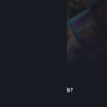
首次使用蒸汽平台？
关于蒸汽平台
|
退款政策
|
软件许可服务协议
|
个人信息保护政策
|
个人信息出境告知书
|
创建帐户
不良内容举报投诉
|
侵权投诉
|
家长监护