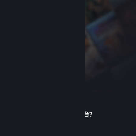
首次使用蒸汽平台？
关于蒸汽平台
|
退款政策
|
软件许可服务协议
|
个人信息保护政策
|
个人信息出境告知书
|
创建帐户
不良内容举报投诉
|
侵权投诉
|
家长监护