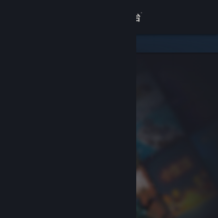
登录
商店
关于
客服
查看桌面版网站