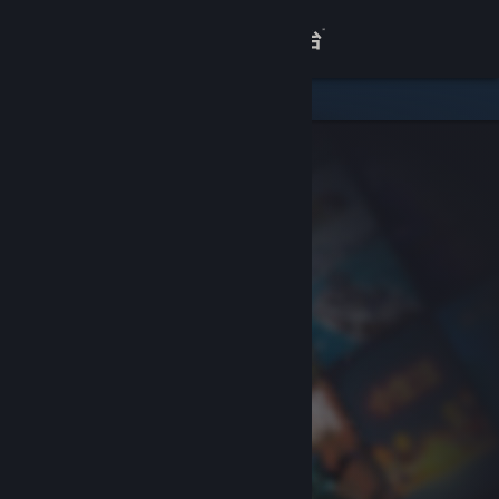
登录
商店
关于
客服
查看桌面版网站