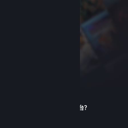
首次使用蒸汽平台？
关于蒸汽平台
|
退款政策
|
软件许可服务协议
|
个人信息保护政策
|
个人信息出境告知书
|
创建帐户
不良内容举报投诉
|
侵权投诉
|
家长监护