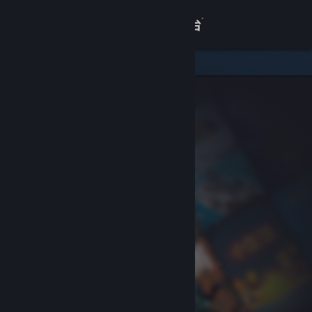
登录
商店
关于
客服
查看桌面版网站