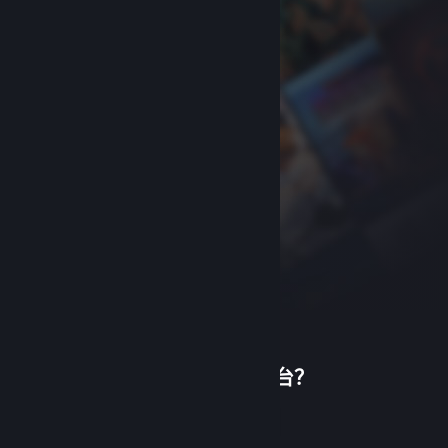
首次使用蒸汽平台？
关于蒸汽平台
|
退款政策
|
软件许可服务协议
|
个人信息保护政策
|
个人信息出境告知书
|
创建帐户
不良内容举报投诉
|
侵权投诉
|
家长监护