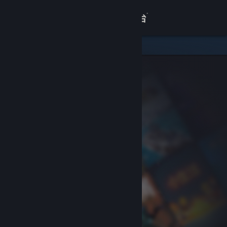
登录
商店
关于
客服
查看桌面版网站