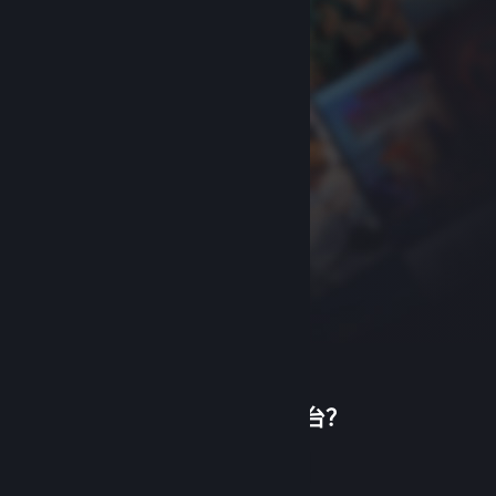
首次使用蒸汽平台？
关于蒸汽平台
|
退款政策
|
软件许可服务协议
|
个人信息保护政策
|
个人信息出境告知书
|
创建帐户
不良内容举报投诉
|
侵权投诉
|
家长监护