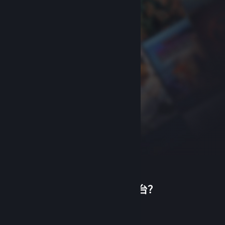
首次使用蒸汽平台？
关于蒸汽平台
|
退款政策
|
软件许可服务协议
|
个人信息保护政策
|
个人信息出境告知书
|
创建帐户
不良内容举报投诉
|
侵权投诉
|
家长监护