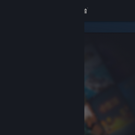
登录
商店
关于
客服
查看桌面版网站