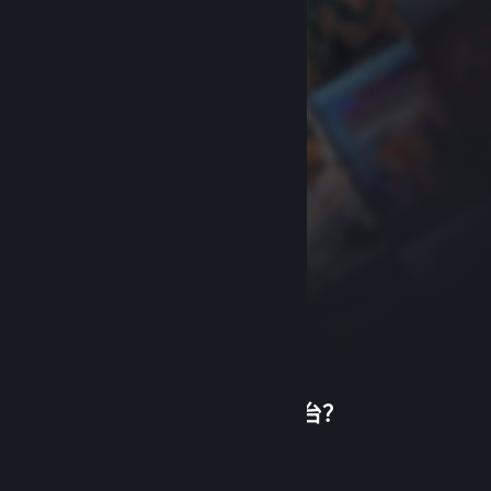
首次使用蒸汽平台？
关于蒸汽平台
|
退款政策
|
软件许可服务协议
|
个人信息保护政策
|
个人信息出境告知书
|
创建帐户
不良内容举报投诉
|
侵权投诉
|
家长监护