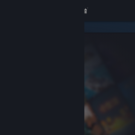
登录
商店
关于
客服
查看桌面版网站