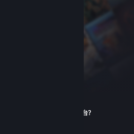
首次使用蒸汽平台？
关于蒸汽平台
|
退款政策
|
软件许可服务协议
|
个人信息保护政策
|
个人信息出境告知书
|
创建帐户
不良内容举报投诉
|
侵权投诉
|
家长监护