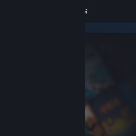
登录
商店
关于
客服
查看桌面版网站