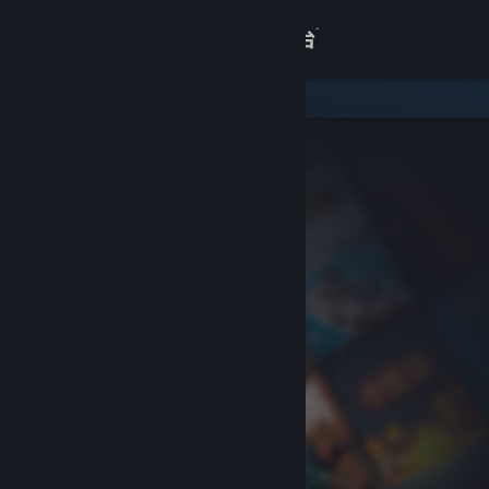
登录
商店
关于
客服
查看桌面版网站