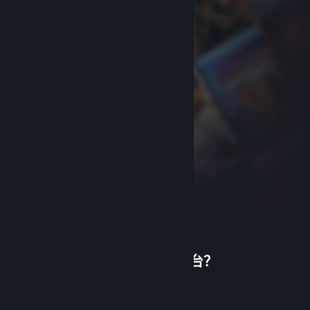
首次使用蒸汽平台？
关于蒸汽平台
|
退款政策
|
软件许可服务协议
|
个人信息保护政策
|
个人信息出境告知书
|
创建帐户
不良内容举报投诉
|
侵权投诉
|
家长监护