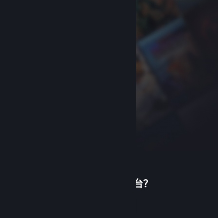
首次使用蒸汽平台？
关于蒸汽平台
|
退款政策
|
软件许可服务协议
|
个人信息保护政策
|
个人信息出境告知书
|
创建帐户
不良内容举报投诉
|
侵权投诉
|
家长监护