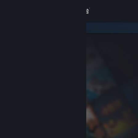
登录
商店
关于
客服
查看桌面版网站