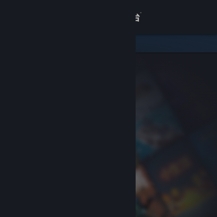
登录
商店
关于
客服
查看桌面版网站