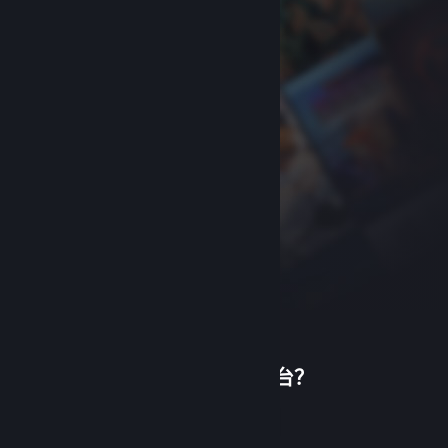
首次使用蒸汽平台？
关于蒸汽平台
|
退款政策
|
软件许可服务协议
|
个人信息保护政策
|
个人信息出境告知书
|
创建帐户
不良内容举报投诉
|
侵权投诉
|
家长监护